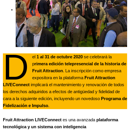
D
el
1 al 31 de octubre 2020
se celebrará la
p
rimera edición telepresencial de la historia de
Fruit Attraction
. La inscripción como empresa
expositora en la plataforma
Fruit Attraction
LIVEConnect
implicará el mantenimiento y renovación de todos
los derechos adquiridos a efectos de antigüedad y fidelidad de
cara a la siguiente edición, incluyendo un novedoso
Programa de
Fidelización e Impulso
.
Fruit Attraction LIVEConnect
es una avanzada
plataforma
tecnológica y un sistema con inteligencia