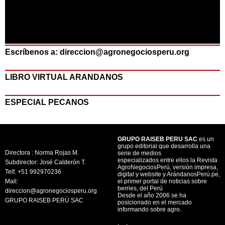
Escríbenos a: direccion@agronegociosperu.org
LIBRO VIRTUAL ARANDANOS
ESPECIAL PECANOS
GRUPO RAISEB PERU SAC
es un
grupo editorial que desarrolla una
Directora : Norma Rojas M.
serie de medios
especializados entre ellos la Revista
Subdirector: José Calderón T.
AgroNegociosPerú, versión impresa,
Telf. +51 992970236
digital y website y ArándanosPerú.pe,
Mail:
el primer portal de noticias sobre
berries, del Perú
direccion@agronegociosperu.org
Desde el año 2006 se ha
GRUPO RAISEB PERÚ SAC
posicionado en el mercado
informando sobre agro.