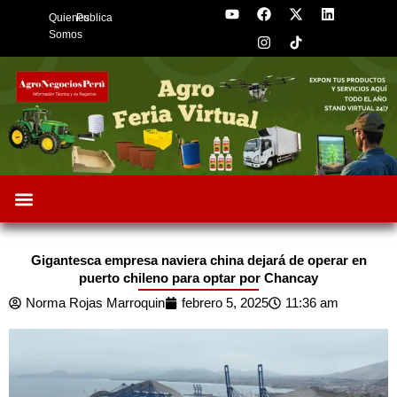
Y
F
I
X
L
Skip
Quienes
Publica
o
a
n
-
i
to
u
c
s
t
n
Somos
t
e
t
w
k
content
u
b
a
i
e
b
o
g
t
d
e
o
r
t
i
k
a
e
n
m
r
Oportunidades de Negocios
AgroFeria 2026
ARÁNDANOS PERÚ
Gigantesca empresa naviera china dejará de operar en
puerto chileno para optar por Chancay
Norma Rojas Marroquin
febrero 5, 2025
11:36 am