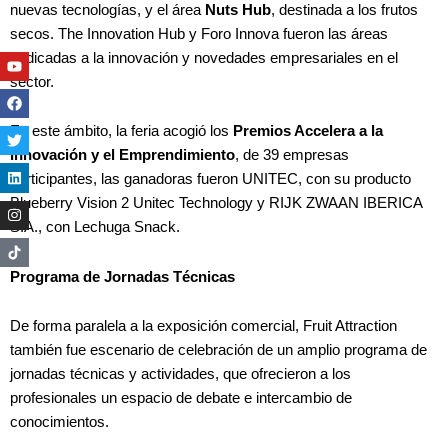
nuevas tecnologías, y el área
Nuts Hub
, destinada a los frutos
secos. The Innovation Hub y Foro Innova fueron las áreas
dedicadas a la innovación y novedades empresariales en el
Youtube
Facebook
Twitter
Linkedin
Instagram
sector.
En este ámbito, la feria acogió los
Premios Accelera a la
Innovación
y el Emprendimiento
, de 39 empresas
participantes, las ganadoras fueron UNITEC, con su producto
Blueberry Vision 2 Unitec Technology y RIJK ZWAAN IBERICA
S.A., con Lechuga Snack.
Programa de Jornadas Técnicas
De forma paralela a la exposición comercial, Fruit Attraction
también fue escenario de celebración de un amplio programa de
jornadas técnicas y actividades, que ofrecieron a los
profesionales un espacio de debate e intercambio de
conocimientos.