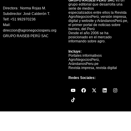
GRUPO RAISEB PERU SAC
es un
grupo editorial que desarrolla una
Directora : Norma Rojas M.
serie de medios
especializados entre ellos la Revista
Subdirector: José Calderón T.
AgroNegociosPerú, versión impresa,
Telf. +51 992970236
digital y website y ArándanosPerú.pe,
Mail:
el primer portal de noticias sobre
berries, del Perú
direccion@agronegociosperu.org
Desde el año 2006 se ha
GRUPO RAISEB PERÚ SAC
posicionado en el mercado
informando sobre agro.
Incluye:
Portales informativos
AgroNegociosPerú,
ArándanosPeru.pe
Revista impresa, revista digital
Redes Sociales:
Y
F
X
L
I
o
a
-
i
n
u
c
t
n
s
t
e
w
k
t
u
b
i
e
a
b
o
t
d
g
e
o
t
i
r
k
e
n
a
r
m