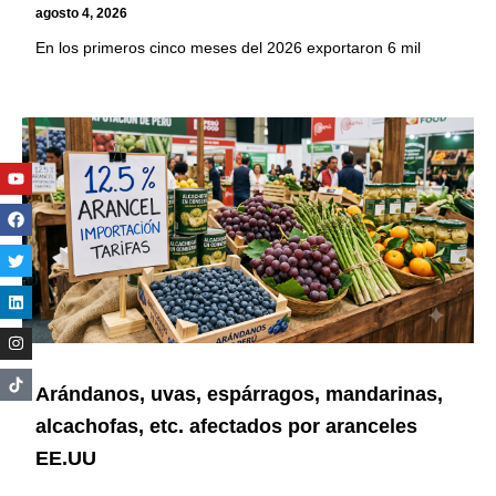
agosto 4, 2026
En los primeros cinco meses del 2026 exportaron 6 mil
Youtube
Facebook
Twitter
Linkedin
Instagram
Arándanos, uvas, espárragos, mandarinas,
alcachofas, etc. afectados por aranceles
EE.UU