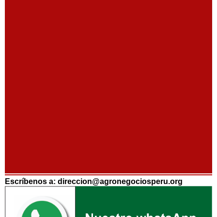
Escríbenos a: direccion@agronegociosperu.org