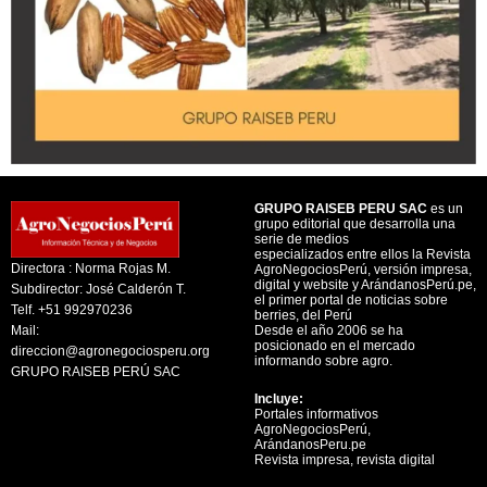
GRUPO RAISEB PERU SAC
es un
grupo editorial que desarrolla una
serie de medios
especializados entre ellos la Revista
Directora : Norma Rojas M.
AgroNegociosPerú, versión impresa,
digital y website y ArándanosPerú.pe,
Subdirector: José Calderón T.
el primer portal de noticias sobre
Telf. +51 992970236
berries, del Perú
Mail:
Desde el año 2006 se ha
posicionado en el mercado
direccion@agronegociosperu.org
informando sobre agro.
GRUPO RAISEB PERÚ SAC
Incluye:
Portales informativos
AgroNegociosPerú,
ArándanosPeru.pe
Revista impresa, revista digital