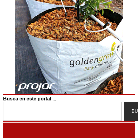
Busca en este portal ...
Search
BU