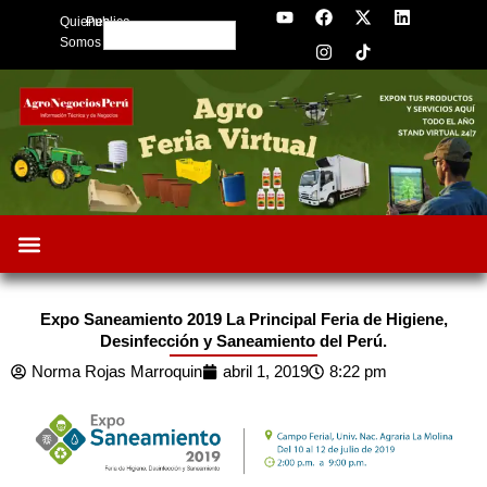
Y
F
I
X
L
Skip
Quienes
Publica
o
a
n
-
i
Search
to
u
c
s
t
n
Somos
t
e
t
w
k
content
u
b
a
i
e
b
o
g
t
d
e
o
r
t
i
k
a
e
n
m
r
Expo Saneamiento 2019 La Principal Feria de Higiene,
Desinfección y Saneamiento del Perú.
Norma Rojas Marroquin
abril 1, 2019
8:22 pm