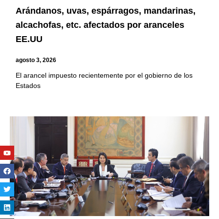
Arándanos, uvas, espárragos, mandarinas,
alcachofas, etc. afectados por aranceles
EE.UU
agosto 3, 2026
El arancel impuesto recientemente por el gobierno de los
Estados
Youtube
Facebook
Twitter
Linkedin
Instagram