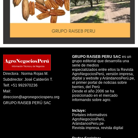
GRUPO RAISEB PERU SAC
es un
grupo editorial que desarrolla una
serie de medios
especializados entre ellos la Revista
Directora : Norma Rojas M.
AgroNegociosPerú, versión impresa,
digital y website y ArándanosPerú.pe,
Subdirector: José Calderón T.
el primer portal de noticias sobre
Telf. +51 992970236
berries, del Perú
Mail:
Desde el año 2006 se ha
posicionado en el mercado
direccion@agronegociosperu.org
informando sobre agro.
GRUPO RAISEB PERÚ SAC
Incluye:
Portales informativos
AgroNegociosPerú,
ArándanosPeru.pe
Revista impresa, revista digital