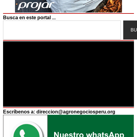
Busca en este portal ...
Search
BU
Escríbenos a: direccion@agronegociosperu.org