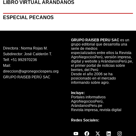
LIBRO VIRTUAL ARANDANOS
ESPECIAL PECANOS
GRUPO RAISEB PERU SAC
es un
grupo editorial que desarrolla una
Directora : Norma Rojas M.
serie de medios
especializados entre ellos la Revista
Subdirector: José Calderón T.
AgroNegociosPerú, versión impresa,
Telf. +51 992970236
digital y website y ArándanosPerú.pe,
Mail:
el primer portal de noticias sobre
berries, del Perú
direccion@agronegociosperu.org
Desde el año 2006 se ha
GRUPO RAISEB PERÚ SAC
posicionado en el mercado
informando sobre agro.
Incluye:
Portales informativos
AgroNegociosPerú,
ArándanosPeru.pe
Revista impresa, revista digital
Redes Sociales:
Y
F
X
L
I
o
a
-
i
n