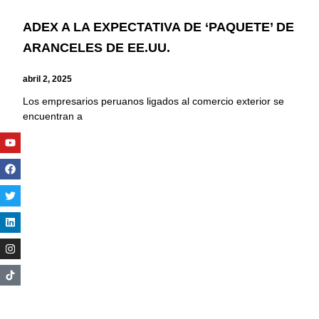
ADEX A LA EXPECTATIVA DE ‘PAQUETE’ DE
ARANCELES DE EE.UU.
abril 2, 2025
Los empresarios peruanos ligados al comercio exterior se
encuentran a
Youtube
Facebook
Twitter
Linkedin
Instagram