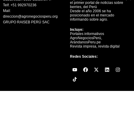
el primer portal de noticias sobre
Telf. +51 992970236
berries, del Perú
Mail:
Desde el año 2006 se ha
posicionado en el mercado
direccion@agronegociosperu.org
informando sobre agro.
GRUPO RAISEB PERÚ SAC
Incluye:
Portales informativos
AgroNegociosPerú,
ArándanosPeru.pe
Revista impresa, revista digital
Redes Sociales:
Y
F
X
L
I
o
a
-
i
n
u
c
t
n
s
t
e
w
k
t
u
b
i
e
a
b
o
t
d
g
e
o
t
i
r
k
e
n
a
r
m