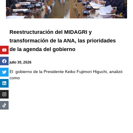
Reestructuración del MIDAGRI y
transformación de la ANA, las prioridades
Youtube
Facebook
Twitter
Linkedin
Instagram
de la agenda del gobierno
julio 30, 2026
El gobierno de la Presidente Keiko Fujimori Higuchi, analizó
como