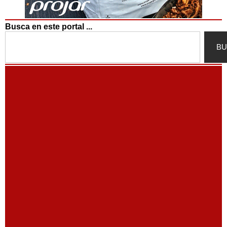
Busca en este portal ...
Search
BU