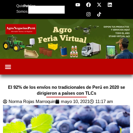
Y
F
I
X
L
Skip
Quienes
Publica
o
a
n
-
i
Search
to
u
c
s
t
n
Somos
t
e
t
w
k
content
u
b
a
i
e
b
o
g
t
d
e
o
r
t
i
k
a
e
n
m
r
El 92% de los envíos no tradicionales de Perú en 2020 se
dirigieron a países con TLCs
Norma Rojas Marroquin
mayo 10, 2021
11:17 am