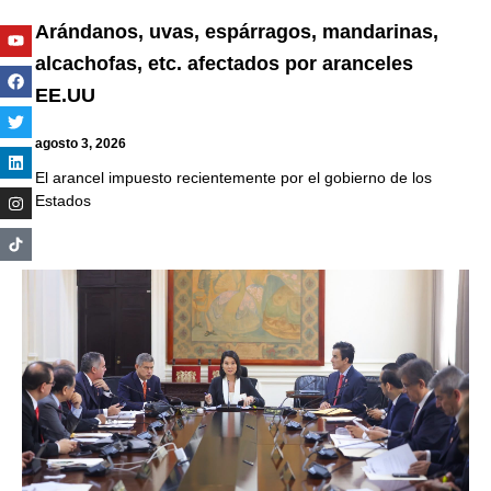
Arándanos, uvas, espárragos, mandarinas,
Youtube
Facebook
Twitter
Linkedin
Instagram
alcachofas, etc. afectados por aranceles
EE.UU
agosto 3, 2026
El arancel impuesto recientemente por el gobierno de los
Estados