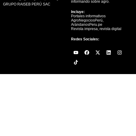
informando sobre agro.
GRUPO RAISEB PERÚ SAC
Incluye:
Portales informativos
AgroNegociosPerú,
ArándanosPeru.pe
Revista impresa, revista digital
Redes Sociales:
Y
F
X
L
I
o
a
-
i
n
u
c
t
n
s
t
e
w
k
t
u
b
i
e
a
b
o
t
d
g
e
o
t
i
r
k
e
n
a
r
m