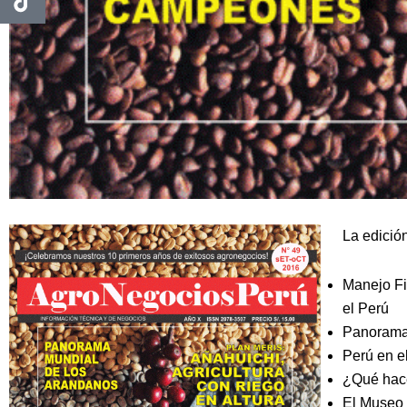
La edició
Manejo Fi
el Perú
Panorama
Perú en e
¿Qué hace
El Museo 