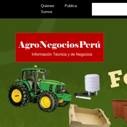
Skip
Search
Quienes
Publica
to
Somos
content