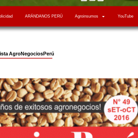
licidad
ARÁNDANOS PERÚ
Agroinsumos
YouTube
vista AgroNegociosPerú