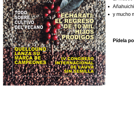
Añahuichi
y mucho
Pídela p