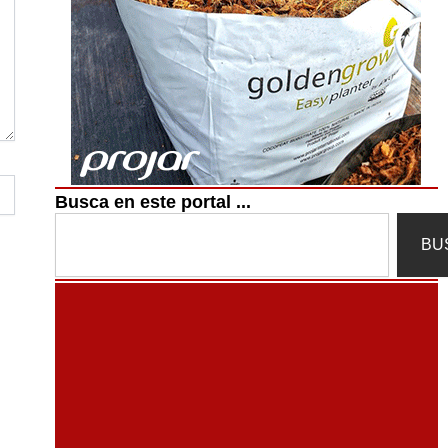
Busca en este portal ...
Search
BU