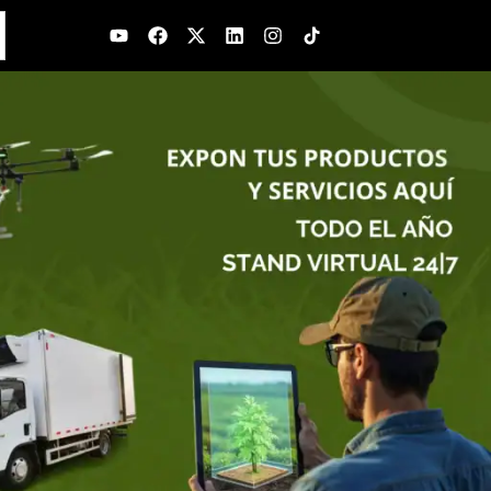
Youtube
Facebook
X-
Linkedin
Instagram
twitter