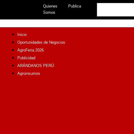
Skip
Search
Quienes
Publica
to
Somos
content
Inicio
Oportunidades de Negocios
AgroFeria 2026
Publicidad
ARÁNDANOS PERÚ
Agroinsumos