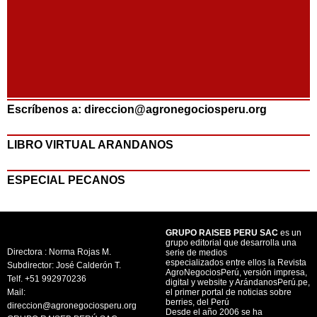
Escríbenos a: direccion@agronegociosperu.org
LIBRO VIRTUAL ARANDANOS
ESPECIAL PECANOS
GRUPO RAISEB PERU SAC
es un
grupo editorial que desarrolla una
Directora : Norma Rojas M.
serie de medios
especializados entre ellos la Revista
Subdirector: José Calderón T.
AgroNegociosPerú, versión impresa,
Telf. +51 992970236
digital y website y ArándanosPerú.pe,
Mail:
el primer portal de noticias sobre
berries, del Perú
direccion@agronegociosperu.org
Desde el año 2006 se ha