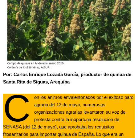
Por: Carlos Enrique Lozada García, productor de quinua de
Santa Rita de Siguas, Arequipa
C
on los ánimos envalentonados por el exitoso paro
agrario del 13 de mayo, numerosas
organizaciones agrarias levantaron su voz de
protesta contra la inoportuna resolución de
SENASA (del 12 de mayo), que aprobaba los requisitos
fitosanitarios para importar quinua de España. Lo que era un