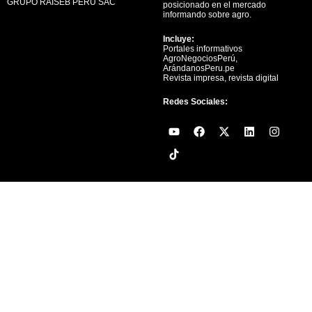
GRUPO RAISEB PERÚ SAC
posicionado en el mercado
informando sobre agro.
Incluye:
Portales informativos
AgroNegociosPerú,
ArándanosPeru.pe
Revista impresa, revista digital
Redes Sociales:
Y
F
X
L
I
o
a
-
i
n
u
c
t
n
s
t
e
w
k
t
u
b
i
e
a
b
o
t
d
g
e
o
t
i
r
k
e
n
a
r
m