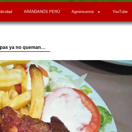
licidad
ARÁNDANOS PERÚ
Agroinsumos
YouTube
apas ya no queman…