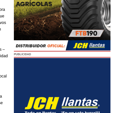
ora
que
avos
n
s –
PUBLICIDAD
cidad
ocal
la
se