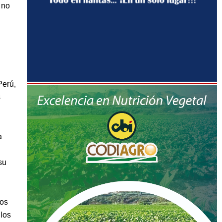
 no
Perú,
s
a
su
dos
 los