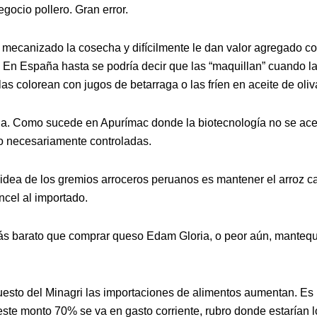
gocio pollero. Gran error.
n mecanizado la cosecha y difícilmente le dan valor agregado 
 En España hasta se podría decir que las “maquillan” cuando l
s colorean con jugos de betarraga o las fríen en aceite de oliv
a. Como sucede en Apurímac donde la biotecnología no se ac
o necesariamente controladas.
idea de los gremios arroceros peruanos es mantener el arroz c
ncel al importado.
s barato que comprar queso Edam Gloria, o peor aún, mantequ
uesto del Minagri las importaciones de alimentos aumentan. Es
 este monto 70% se va en gasto corriente, rubro donde estarían l