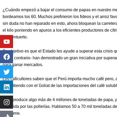
¿Cuándo empezó a bajar el consumo de papas en nuestro mer
bordeamos los 60. Muchos prefirieron los fideos y el arroz favo
sin duda no han reparado en esto, ahora bloquean la carretera
el kilo poniendo en apuros a los eficientes productores de cít
Youtube
Facebook
Twitter
Linkedin
Instagram
este entuerto.
Su objetivo es que el Estado les ayude a superar esta crisis q
por el contrario- han demostrado un gran iniciativa por super
para ganar mercados.
Los caficultores saben que el Perú importa mucho café pero,
compitiendo con el Goliat de las importaciones del café solubl
Perú produce algo más de 4 millones de toneladas de papa, y
preferida por las pollerías. Hablamos 50 a 70 mil toneladas d
consume.