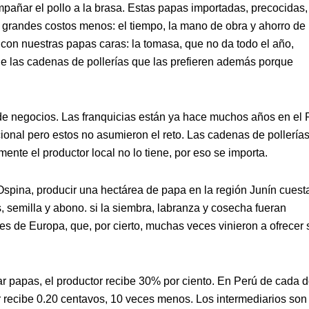
mpañar el pollo a la brasa. Estas papas importadas, precocidas,
es grandes costos menos: el tiempo, la mano de obra y ahorro de
n con nuestras papas caras: la tomasa, que no da todo el año,
s de las cadenas de pollerías que las prefieren además porque
de negocios. Las franquicias están ya hace muchos años en el 
ional pero estos no asumieron el reto. Las cadenas de pollería
nte el productor local no lo tiene, por eso se importa.
Ospina, producir una hectárea de papa en la región Junín cuest
, semilla y abono. si la siembra, labranza y cosecha fueran
s de Europa, que, por cierto, muchas veces vinieron a ofrecer 
 papas, el productor recibe 30% por ciento. En Perú de cada 
or recibe 0.20 centavos, 10 veces menos. Los intermediarios son