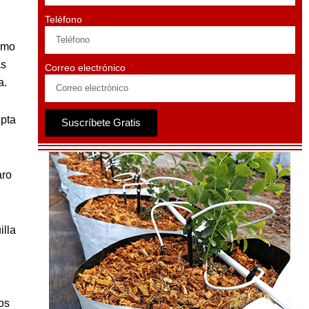
Teléfono
como
as
Correo electrónico
a.
epta
Suscríbete Gratis
aro
illa
os