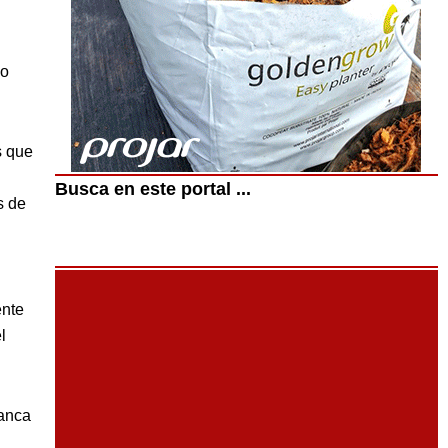
 o
s que
Busca en este portal ...
s de
ente
l
lanca