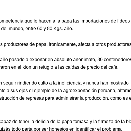
ompetencia que le hacen a la papa las importaciones de fideos
 del mundo, entre 60 y 80 Kgs. año.
s productores de papa, irónicamente, afecta a otros productore
 año pasado a exportar en absoluto anonimato, 80 contenedore
on en el kion un refugio a las caídas de precio del café.
ren seguir rindiendo culto a la ineficiencia y nunca han mostrado
rente a sus ojos el ejemplo de la agroexportación peruana, altam
strucción de represas para administrar la producción, como es e
apaz de tener la delicia de la papa tomasa y la firmeza de la b
uizás todo parta por ser honestos en identificar el problema