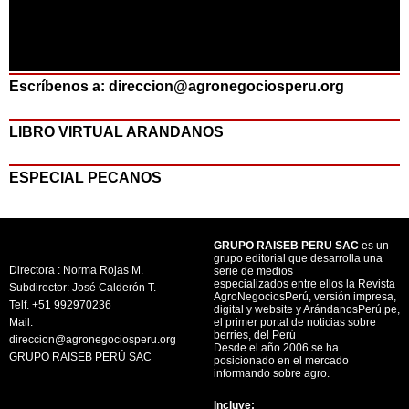
Escríbenos a: direccion@agronegociosperu.org
LIBRO VIRTUAL ARANDANOS
ESPECIAL PECANOS
GRUPO RAISEB PERU SAC
es un
grupo editorial que desarrolla una
Directora : Norma Rojas M.
serie de medios
especializados entre ellos la Revista
Subdirector: José Calderón T.
AgroNegociosPerú, versión impresa,
Telf. +51 992970236
digital y website y ArándanosPerú.pe,
Mail:
el primer portal de noticias sobre
berries, del Perú
direccion@agronegociosperu.org
Desde el año 2006 se ha
GRUPO RAISEB PERÚ SAC
posicionado en el mercado
informando sobre agro.
Incluye: