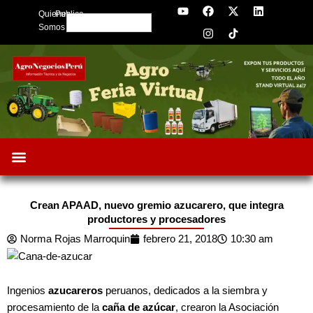
Y
F
I
X
L
Skip
Quienes
Publica
o
a
n
-
i
Search
to
u
c
s
t
n
Somos
t
e
t
w
k
content
u
b
a
i
e
b
o
g
t
d
e
o
r
t
i
k
a
e
n
m
r
Oportunidades de Negocios
AgroFeria 2026
ARÁNDANOS PERÚ
Crean APAAD, nuevo gremio azucarero, que integra
productores y procesadores
Norma Rojas Marroquin
febrero 21, 2018
10:30 am
Ingenios
azucareros
peruanos, dedicados a la siembra y
procesamiento de la
caña de azúcar
, crearon la Asociación