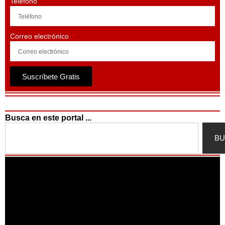
Teléfono
Correo electrónico
Suscríbete Gratis
Busca en este portal ...
Search
BU