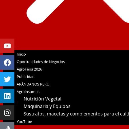
Youtube
Facebook
Twitter
Linkedin
Instagram
Inicio
Oportunidades de Negocios
AgroFeria 2026
Publicidad
ARÁNDANOS PERÚ
Agroinsumos
Nutrición Vegetal
Maquinaria y Equipos
Sustratos, macetas y complementos para el cul
YouTube