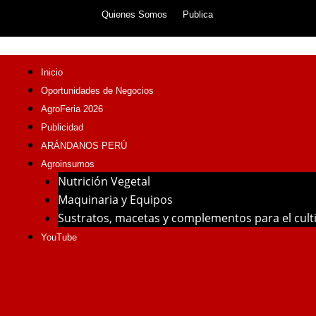
Skip
Quienes Somos
Publica
to
content
Inicio
Oportunidades de Negocios
AgroFeria 2026
Publicidad
ARÁNDANOS PERÚ
Agroinsumos
Nutrición Vegetal
Maquinaria y Equipos
Sustratos, macetas y complementos para el cul
YouTube