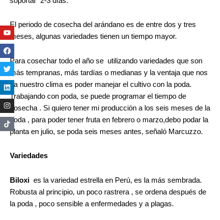
soportar 2-3 días.
El periodo de cosecha del arándano es de entre dos y tres
Youtube
Facebook
Twitter
Linkedin
Instagram
meses, algunas variedades tienen un tiempo mayor.
Para cosechar todo el año se utilizando variedades que son
más tempranas, más tardías o medianas y la ventaja que nos
da nuestro clima es poder manejar el cultivo con la poda.
Trabajando con poda, se puede programar el tiempo de
cosecha . Si quiero tener mi producción a los seis meses de la
poda , para poder tener fruta en febrero o marzo,debo podar la
planta en julio, se poda seis meses antes, señaló Marcuzzo.
Variedades
Biloxi
es la variedad estrella en Perú, es la más sembrada.
Robusta al principio, un poco rastrera , se ordena después de
la poda , poco sensible a enfermedades y a plagas.