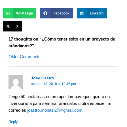
WhatsApp
Facebook
LinkedIn
X
Newer
Newer
17 thoughts on “¿Cómo tener éxito en un proyecto de
Comments
Comments
arándanos?”
Older Comments
Jose Castro
octubre 18, 2018 at 12:46 pm
Tengo 50 hectareas en motupe, lambayeque, quiero un
inversionista para sembrar arandalos u otra especie , mi
correo es
jcastro.monasi27@gmail.com
Reply