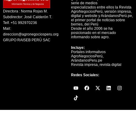
serie de medios
especializados entre ellos la Revista
Directora : Norma Rojas M.
AgroNegociosPerú, versión impresa,
digital y website y ArándanosPerú.pe,
Subdirector: José Calderón T.
el primer portal de noticias sobre
Telf. +51 992970236
berries, del Perú
Mail:
Desde el año 2006 se ha
posicionado en el mercado
direccion@agronegociosperu.org
informando sobre agro.
GRUPO RAISEB PERÚ SAC
Incluye:
Portales informativos
AgroNegociosPerú,
ArándanosPeru.pe
Revista impresa, revista digital
Redes Sociales:
Y
F
X
L
I
o
a
-
i
n
u
c
t
n
s
t
e
w
k
t
u
b
i
e
a
b
o
t
d
g
e
o
t
i
r
k
e
n
a
r
m