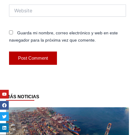
Website
Guarda mi nombre, correo electrónico y web en este
navegador para la próxima vez que comente.
Youtube
Facebook
Twitter
Linkedin
Instagram
MÁS NOTICIAS
Page
Page
Page
Page
Page