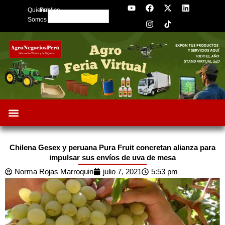
Y
F
I
X
L
Skip
Quienes
Publica
o
a
n
-
i
Search
to
u
c
s
t
n
Somos
t
e
t
w
k
content
u
b
a
i
e
b
o
g
t
d
e
o
r
t
i
k
a
e
n
m
r
Chilena Gesex y peruana Pura Fruit concretan alianza para
impulsar sus envíos de uva de mesa
Norma Rojas Marroquin
julio 7, 2021
5:53 pm