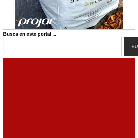
Busca en este portal ...
Search
BU