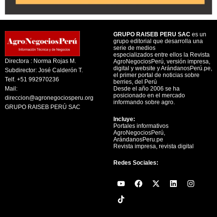
GRUPO RAISEB PERU SAC
es un
grupo editorial que desarrolla una
serie de medios
especializados entre ellos la Revista
Directora : Norma Rojas M.
AgroNegociosPerú, versión impresa,
digital y website y ArándanosPerú.pe,
Subdirector: José Calderón T.
el primer portal de noticias sobre
Telf. +51 992970236
berries, del Perú
Mail:
Desde el año 2006 se ha
posicionado en el mercado
direccion@agronegociosperu.org
informando sobre agro.
GRUPO RAISEB PERÚ SAC
Incluye:
Portales informativos
AgroNegociosPerú,
ArándanosPeru.pe
Revista impresa, revista digital
Redes Sociales:
Y
F
X
L
I
o
a
-
i
n
u
c
t
n
s
t
e
w
k
t
u
b
i
e
a