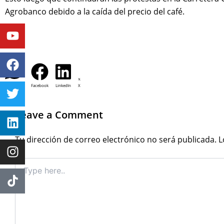
Agrobanco debido a la caída del precio del café.
Youtube
Facebook
Twitter
Linkedin
Instagram
WhatsApp
Facebook
LinkedIn
X
Leave a Comment
Tu dirección de correo electrónico no será publicada.
L
Type
here..