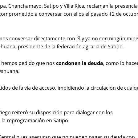
a, Chanchamayo, Satipo y Villa Rica, reclaman la presencia
 comprometido a conversar con ellos el pasado 12 de octubr
mos conversar directamente con él y ya no con ningún minis
huana, presidente de la federación agraria de Satipo.
o hemos pedido que nos
condonen la deuda
, como lo hace
ayshuana.
idos de la vía de acceso, impidiendo la circulación de cualq
riego reiteró su disposición para dialogar con los
e la reprogramación en Satipo.
a Central pues aseguran que no pueden pagar su deuda con