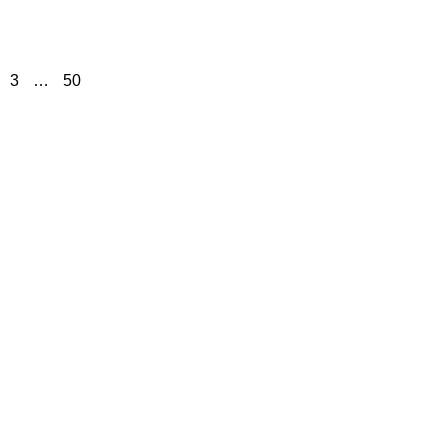
3
…
50