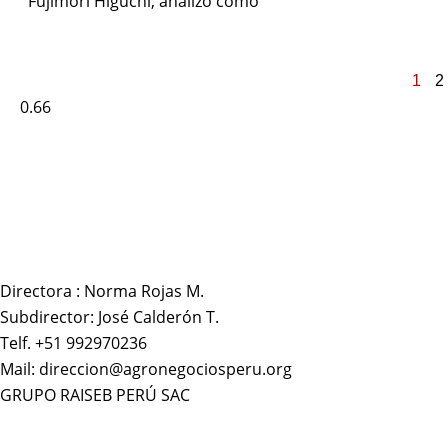
Fujimori Higuchi, analizó como
1
2
Directora : Norma Rojas M.
Subdirector: José Calderón T.
Telf. +51 992970236
Mail: direccion@agronegociosperu.org
GRUPO RAISEB PERÚ SAC