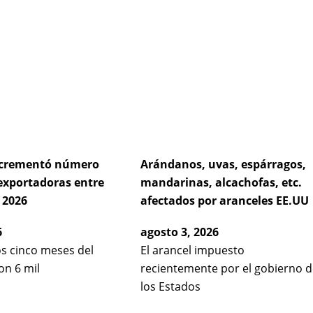
e
age
Page
Page
incrementó número
Arándanos, uvas, espárragos,
exportadoras entre
mandarinas, alcachofas, etc.
 2026
afectados por aranceles EE.UU
6
agosto 3, 2026
os cinco meses del
El arancel impuesto
on 6 mil
recientemente por el gobierno d
los Estados