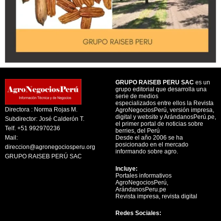
GRUPO RAISEB PERU SAC
es un
grupo editorial que desarrolla una
serie de medios
especializados entre ellos la Revista
Directora : Norma Rojas M.
AgroNegociosPerú, versión impresa,
digital y website y ArándanosPerú.pe,
Subdirector: José Calderón T.
el primer portal de noticias sobre
Telf. +51 992970236
berries, del Perú
Mail:
Desde el año 2006 se ha
posicionado en el mercado
direccion@agronegociosperu.org
informando sobre agro.
GRUPO RAISEB PERÚ SAC
Incluye:
Portales informativos
AgroNegociosPerú,
ArándanosPeru.pe
Revista impresa, revista digital
Redes Sociales: