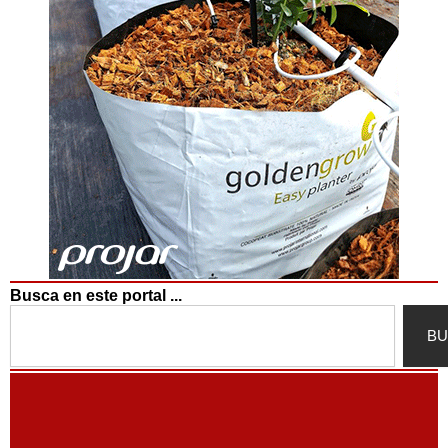
Busca en este portal ...
Search
BU