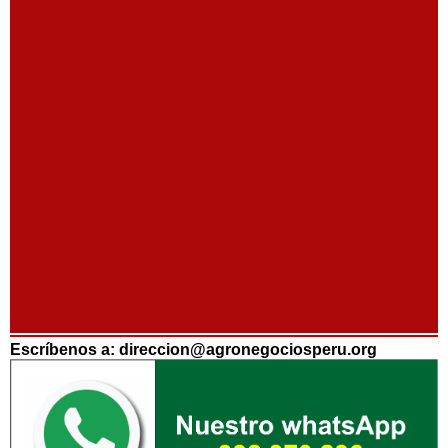
Escríbenos a: direccion@agronegociosperu.org