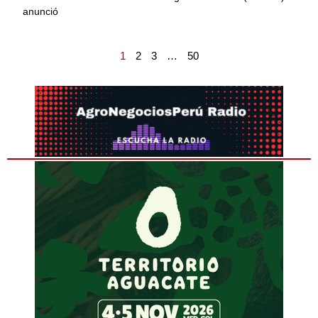
anunció
1
2
3
…
50