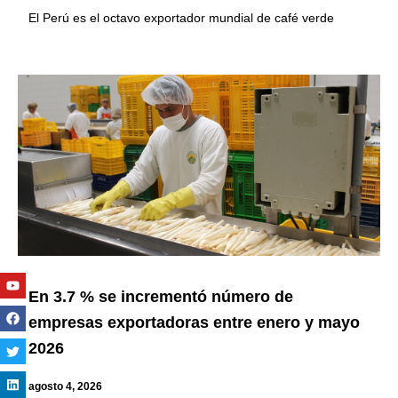
El Perú es el octavo exportador mundial de café verde
Youtube
Facebook
Twitter
Linkedin
Instagram
En 3.7 % se incrementó número de
empresas exportadoras entre enero y mayo
2026
agosto 4, 2026