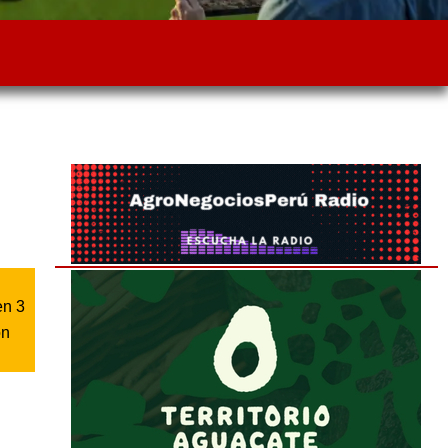
en 3
on