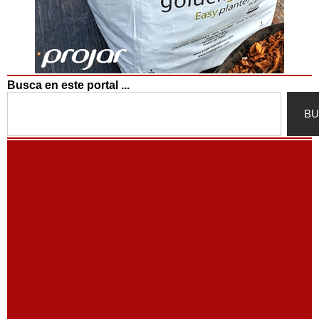
Busca en este portal ...
Search
BU