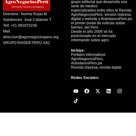
grupo editorial que desarrolla una
serie de medios
especializados entre ellos la Revista
Directora : Norma Rojas M.
AgroNegociosPerú, versión impresa,
digital y website y ArándanosPerú.pe,
Subdirector: José Calderón T.
el primer portal de noticias sobre
Telf. +51 992970236
berries, del Perú
Mail:
Desde el año 2006 se ha
posicionado en el mercado
direccion@agronegociosperu.org
informando sobre agro.
GRUPO RAISEB PERÚ SAC
Incluye:
Portales informativos
AgroNegociosPerú,
ArándanosPeru.pe
Revista impresa, revista digital
Redes Sociales:
Y
F
X
L
I
o
a
-
i
n
u
c
t
n
s
t
e
w
k
t
u
b
i
e
a
b
o
t
d
g
e
o
t
i
r
k
e
n
a
r
m