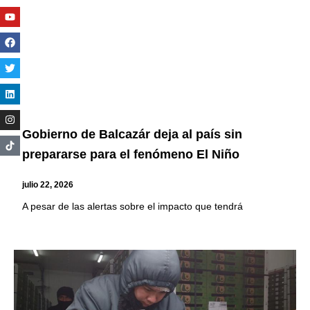
Youtube
Facebook
Twitter
Linkedin
Instagram
Gobierno de Balcazár deja al país sin
prepararse para el fenómeno El Niño
julio 22, 2026
A pesar de las alertas sobre el impacto que tendrá