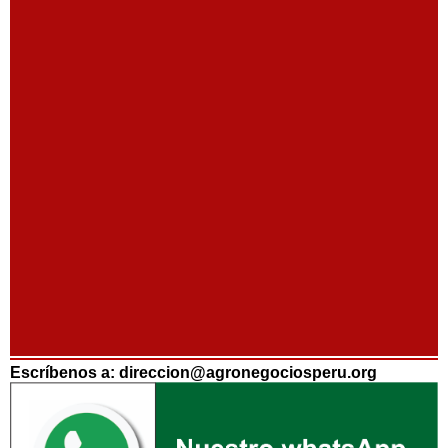
Escríbenos a: direccion@agronegociosperu.org