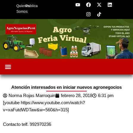
Y
F
I
X
L
Skip
Quienes
Publica
o
a
n
-
i
to
u
c
s
t
n
Somos
t
e
t
w
k
content
u
b
a
i
e
b
o
g
t
d
e
o
r
t
i
k
a
e
n
m
r
Oportunidades de Negocios
AgroFeria 2026
ARÁNDANOS PERÚ
Atención interesados en iniciar nuevos agronegocios
Norma Rojas Marroquin
febrero 28, 2018
6:31 pm
[youtube https://www.youtube.com/watch?
v=xaFutdWDTaw&w=560&h=315]
Contacto telf. 992970236