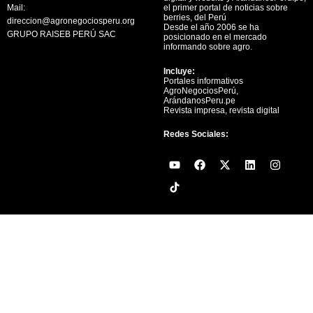
Mail:
el primer portal de noticias sobre
berries, del Perú
direccion@agronegociosperu.org
Desde el año 2006 se ha
GRUPO RAISEB PERÚ SAC
posicionado en el mercado
informando sobre agro.
Incluye:
Portales informativos
AgroNegociosPerú,
ArándanosPeru.pe
Revista impresa, revista digital
Redes Sociales:
Y
F
X
L
I
o
a
-
i
n
u
c
t
n
s
t
e
w
k
t
u
b
i
e
a
b
o
t
d
g
e
o
t
i
r
k
e
n
a
r
m