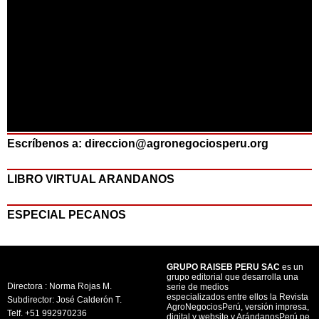
Escríbenos a: direccion@agronegociosperu.org
LIBRO VIRTUAL ARANDANOS
ESPECIAL PECANOS
GRUPO RAISEB PERU SAC
es un
grupo editorial que desarrolla una
Directora : Norma Rojas M.
serie de medios
especializados entre ellos la Revista
Subdirector: José Calderón T.
AgroNegociosPerú, versión impresa,
Telf. +51 992970236
digital y website y ArándanosPerú.pe,