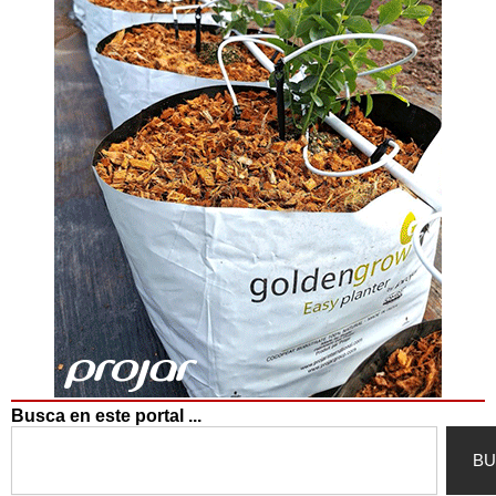
Busca en este portal ...
Search
BU