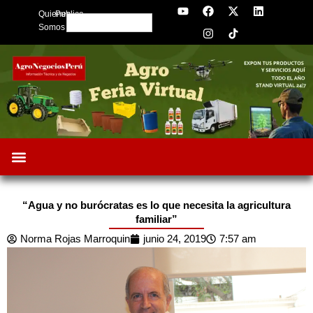
Y
F
I
X
L
Skip
Quienes
Publica
o
a
n
-
i
Search
to
u
c
s
t
n
Somos
t
e
t
w
k
content
u
b
a
i
e
b
o
g
t
d
e
o
r
t
i
k
a
e
n
m
r
“Agua y no burócratas es lo que necesita la agricultura
familiar”
Norma Rojas Marroquin
junio 24, 2019
7:57 am