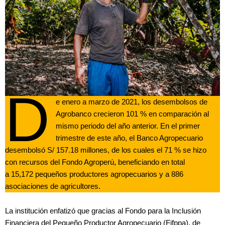
D
e enero a marzo de 2021, los desembolsos de
Agrobanco crecieron 101 % en comparación al
mismo periodo del año anterior. En el primer
trimestre de este año, el Banco Agropecuario
desembolsó S/ 157.18 millones, de los cuales el 71 % se hizo
con recursos del Fondo Agroperú, beneficiando en total
a 15,172 pequeños productores agropecuarios y a 886
asociaciones de agricultores.
La institución enfatizó que gracias al Fondo para la Inclusión
Financiera del Pequeño Productor Agropecuario (Fifppa), de