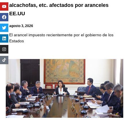
Youtube
Facebook
Twitter
Linkedin
Instagram
alcachofas, etc. afectados por aranceles
EE.UU
agosto 3, 2026
El arancel impuesto recientemente por el gobierno de los
Estados