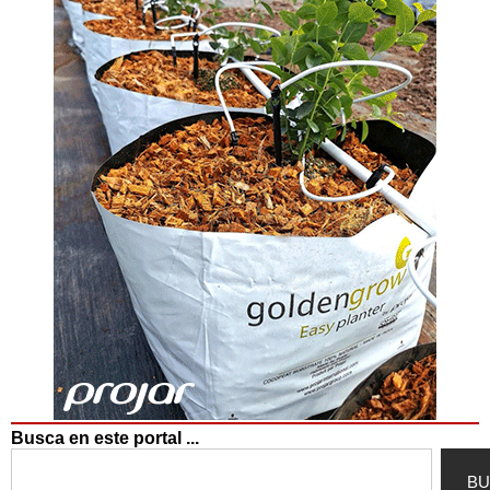
Busca en este portal ...
Search
BU