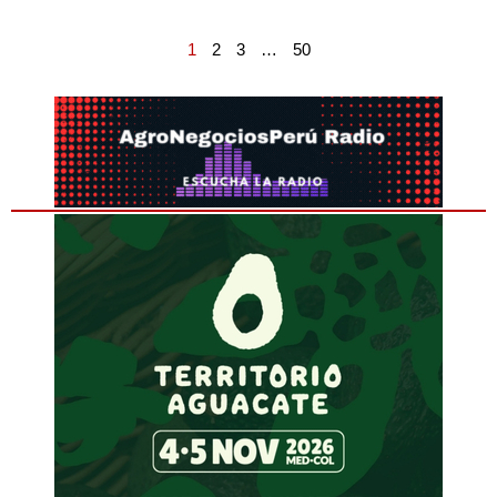
1
2
3
…
50