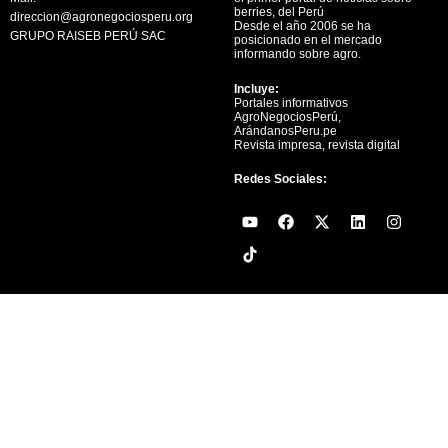
berries, del Perú
direccion@agronegociosperu.org
Desde el año 2006 se ha
GRUPO RAISEB PERÚ SAC
posicionado en el mercado
informando sobre agro.
Incluye:
Portales informativos
AgroNegociosPerú,
ArándanosPeru.pe
Revista impresa, revista digital
Redes Sociales:
Y
F
X
L
I
o
a
-
i
n
u
c
t
n
s
t
e
w
k
t
u
b
i
e
a
b
o
t
d
g
e
o
t
i
r
k
e
n
a
r
m