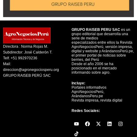
GRUPO RAISEB PERU SAC
es un
grupo editorial que desarrolla una
serie de medios
especializados entre ellos la Revista
Directora : Norma Rojas M.
AgroNegociosPerú, versión impresa,
digital y website y ArándanosPerú.pe,
Subdirector: José Calderón T.
el primer portal de noticias sobre
Telf. +51 992970236
berries, del Perú
Mail:
Desde el año 2006 se ha
posicionado en el mercado
direccion@agronegociosperu.org
informando sobre agro.
GRUPO RAISEB PERÚ SAC
Incluye:
Portales informativos
AgroNegociosPerú,
ArándanosPeru.pe
Revista impresa, revista digital
Redes Sociales:
Y
F
X
L
I
o
a
-
i
n
u
c
t
n
s
t
e
w
k
t