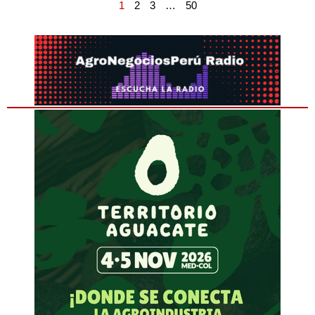
1
2
3
…
50