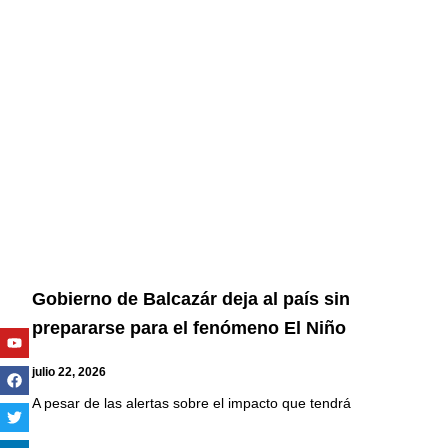
Gobierno de Balcazár deja al país sin
prepararse para el fenómeno El Niño
Youtube
Facebook
Twitter
Linkedin
Instagram
julio 22, 2026
A pesar de las alertas sobre el impacto que tendrá