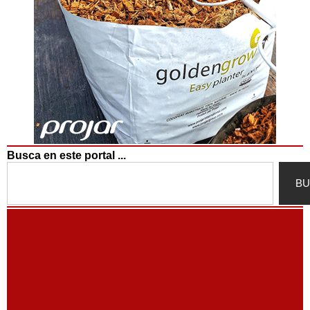
Busca en este portal ...
Search
BU