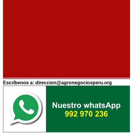
Escríbenos a: direccion@agronegociosperu.org