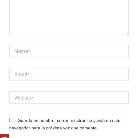
Name*
Email*
Website
Guarda mi nombre, correo electrónico y web en este
navegador para la próxima vez que comente.
Youtube
Facebook
Twitter
Linkedin
Instagram