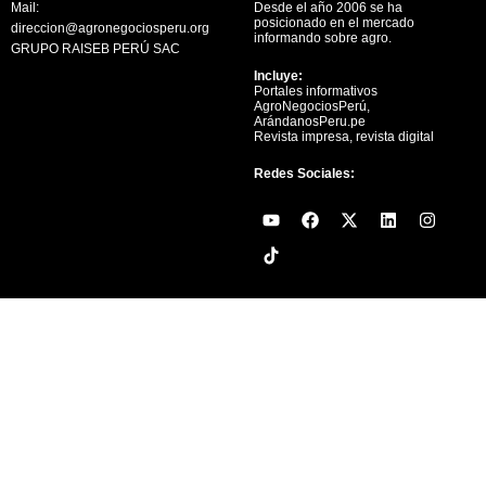
Mail:
Desde el año 2006 se ha
posicionado en el mercado
direccion@agronegociosperu.org
informando sobre agro.
GRUPO RAISEB PERÚ SAC
Incluye:
Portales informativos
AgroNegociosPerú,
ArándanosPeru.pe
Revista impresa, revista digital
Redes Sociales:
Y
F
X
L
I
o
a
-
i
n
u
c
t
n
s
t
e
w
k
t
u
b
i
e
a
b
o
t
d
g
e
o
t
i
r
k
e
n
a
r
m