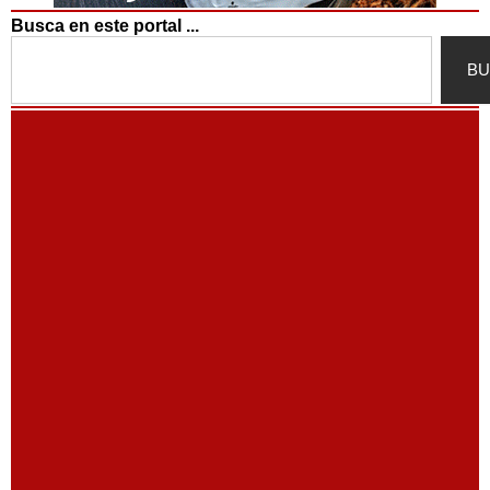
Busca en este portal ...
Search
BU