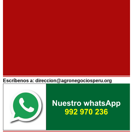
Escríbenos a: direccion@agronegociosperu.org