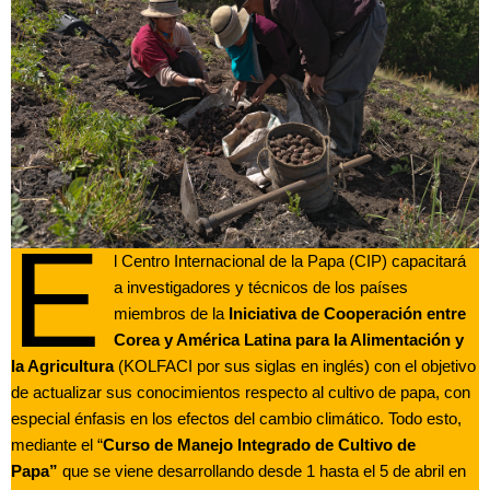
E
l Centro Internacional de la Papa (CIP) capacitará
a investigadores y técnicos de los países
miembros de la
Iniciativa de
Cooperación entre
Corea y América Latina para la Alimentación y
la Agricultura
(KOLFACI por sus siglas en inglés) con el objetivo
de actualizar sus conocimientos respecto al cultivo de papa, con
especial énfasis en los efectos del cambio climático. Todo esto,
mediante el “
Curso de Manejo Integrado de Cultivo de
Papa”
que se viene desarrollando desde 1 hasta el 5 de abril en