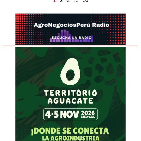
1
2
3
…
50