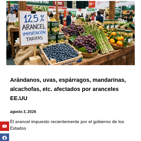
Arándanos, uvas, espárragos, mandarinas,
alcachofas, etc. afectados por aranceles
EE.UU
agosto 3, 2026
El arancel impuesto recientemente por el gobierno de los
Youtube
Facebook
Twitter
Linkedin
Instagram
Estados