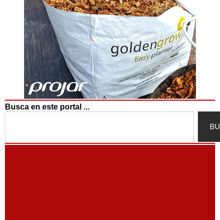
Busca en este portal ...
Search
BU