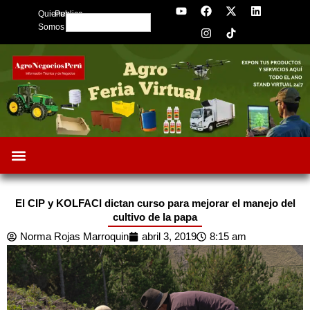
Y
F
I
X
L
Skip
Quienes
Publica
o
a
n
-
i
Search
to
u
c
s
t
n
Somos
t
e
t
w
k
content
u
b
a
i
e
b
o
g
t
d
e
o
r
t
i
k
a
e
n
m
r
El CIP y KOLFACI dictan curso para mejorar el manejo del
cultivo de la papa
Norma Rojas Marroquin
abril 3, 2019
8:15 am