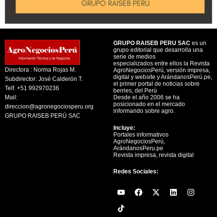
GRUPO RAISEB PERU SAC
es un
grupo editorial que desarrolla una
serie de medios
especializados entre ellos la Revista
Directora : Norma Rojas M.
AgroNegociosPerú, versión impresa,
digital y website y ArándanosPerú.pe,
Subdirector: José Calderón T.
el primer portal de noticias sobre
Telf. +51 992970236
berries, del Perú
Mail:
Desde el año 2006 se ha
posicionado en el mercado
direccion@agronegociosperu.org
informando sobre agro.
GRUPO RAISEB PERÚ SAC
Incluye:
Portales informativos
AgroNegociosPerú,
ArándanosPeru.pe
Revista impresa, revista digital
Redes Sociales:
Y
F
X
L
I
o
a
-
i
n
u
c
t
n
s
t
e
w
k
t