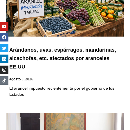
Youtube
Facebook
Twitter
Linkedin
Instagram
Arándanos, uvas, espárragos, mandarinas,
alcachofas, etc. afectados por aranceles
EE.UU
agosto 3, 2026
El arancel impuesto recientemente por el gobierno de los
Estados