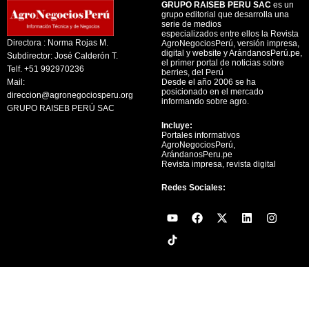
GRUPO RAISEB PERU SAC
es un
grupo editorial que desarrolla una
serie de medios
especializados entre ellos la Revista
Directora : Norma Rojas M.
AgroNegociosPerú, versión impresa,
digital y website y ArándanosPerú.pe,
Subdirector: José Calderón T.
el primer portal de noticias sobre
Telf. +51 992970236
berries, del Perú
Mail:
Desde el año 2006 se ha
posicionado en el mercado
direccion@agronegociosperu.org
informando sobre agro.
GRUPO RAISEB PERÚ SAC
Incluye:
Portales informativos
AgroNegociosPerú,
ArándanosPeru.pe
Revista impresa, revista digital
Redes Sociales:
Y
F
X
L
I
o
a
-
i
n
u
c
t
n
s
t
e
w
k
t
u
b
i
e
a
b
o
t
d
g
e
o
t
i
r
k
e
n
a
r
m