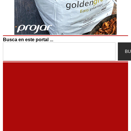
Busca en este portal ...
Search
BU