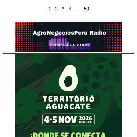
1
2
3
4
…
50