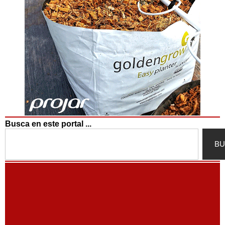
Busca en este portal ...
Search
BU