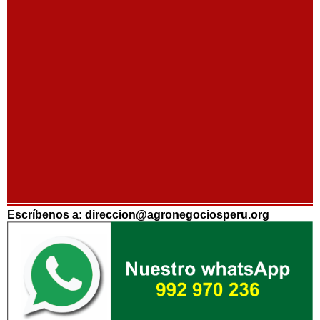
Escríbenos a: direccion@agronegociosperu.org