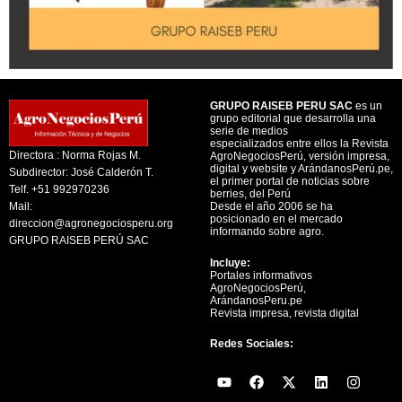
GRUPO RAISEB PERU SAC
es un
grupo editorial que desarrolla una
serie de medios
especializados entre ellos la Revista
Directora : Norma Rojas M.
AgroNegociosPerú, versión impresa,
digital y website y ArándanosPerú.pe,
Subdirector: José Calderón T.
el primer portal de noticias sobre
Telf. +51 992970236
berries, del Perú
Mail:
Desde el año 2006 se ha
posicionado en el mercado
direccion@agronegociosperu.org
informando sobre agro.
GRUPO RAISEB PERÚ SAC
Incluye:
Portales informativos
AgroNegociosPerú,
ArándanosPeru.pe
Revista impresa, revista digital
Redes Sociales:
Y
F
X
L
I
o
a
-
i
n