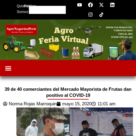
Y
F
I
X
L
Skip
Quienes
Publica
o
a
n
-
i
Search
to
u
c
s
t
n
Somos
t
e
t
w
k
content
u
b
a
i
e
b
o
g
t
d
e
o
r
t
i
k
a
e
n
m
r
39 de 40 comerciantes del Mercado Mayorista de Frutas dan
positivo al COVID-19
Norma Rojas Marroquin
mayo 15, 2020
11:01 am