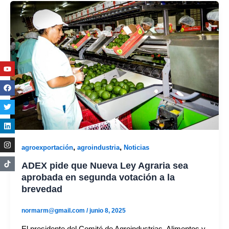
Youtube
Facebook
Twitter
Linkedin
Instagram
,
,
agroexportación
agroindustria
Noticias
ADEX pide que Nueva Ley Agraria sea
aprobada en segunda votación a la
brevedad
normarm@gmail.com
/
junio 8, 2025
El presidente del Comité de Agroindustrias, Alimentos y