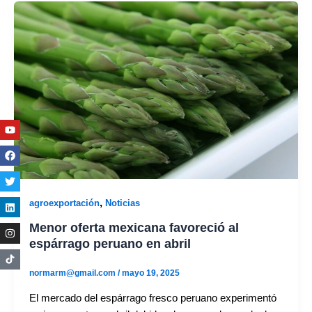
Youtube
Facebook
Twitter
Linkedin
Instagram
,
agroexportación
Noticias
Menor oferta mexicana favoreció al
espárrago peruano en abril
normarm@gmail.com
/
mayo 19, 2025
El mercado del espárrago fresco peruano experimentó