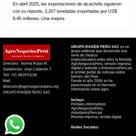
En abril 2025, las exportaciones de alcachofa siguieron
con su repunte, 3,207 toneladas exportadas por US$
8.45 millones. Una mejora
GRUPO RAISEB PERU SAC
es un
grupo editorial que desarrolla una
serie de medios
especializados entre ellos la Revista
Directora : Norma Rojas M.
AgroNegociosPerú, versión impresa,
digital y website y ArándanosPerú.pe,
Subdirector: José Calderón T.
el primer portal de noticias sobre
Telf. +51 992970236
berries, del Perú
Mail:
Desde el año 2006 se ha
posicionado en el mercado
direccion@agronegociosperu.org
informando sobre agro.
GRUPO RAISEB PERÚ SAC
Incluye:
Portales informativos
AgroNegociosPerú,
ArándanosPeru.pe
Revista impresa, revista digital
Redes Sociales: