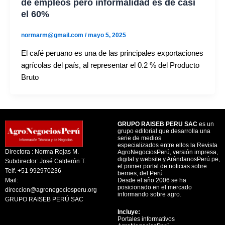
de empleos pero informalidad es de casi
el 60%
normarm@gmail.com
/
mayo 5, 2025
El café peruano es una de las principales exportaciones
agrícolas del país, al representar el 0.2 % del Producto
Bruto
GRUPO RAISEB PERU SAC
es un
grupo editorial que desarrolla una
serie de medios
especializados entre ellos la Revista
Directora : Norma Rojas M.
AgroNegociosPerú, versión impresa,
digital y website y ArándanosPerú.pe,
Subdirector: José Calderón T.
el primer portal de noticias sobre
Telf. +51 992970236
berries, del Perú
Mail:
Desde el año 2006 se ha
posicionado en el mercado
direccion@agronegociosperu.org
informando sobre agro.
GRUPO RAISEB PERÚ SAC
Incluye:
Portales informativos