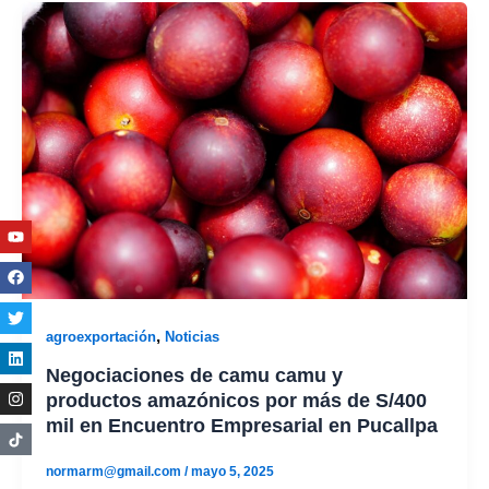
Youtube
Facebook
Twitter
Linkedin
Instagram
,
agroexportación
Noticias
Negociaciones de camu camu y
productos amazónicos por más de S/400
mil en Encuentro Empresarial en Pucallpa
normarm@gmail.com
/
mayo 5, 2025