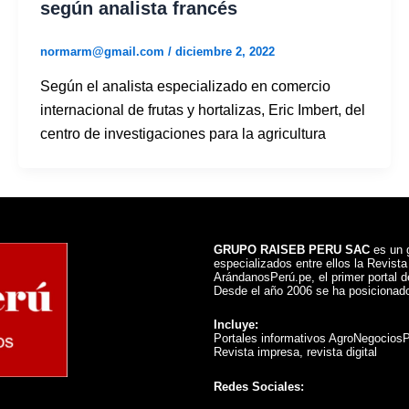
según analista francés
normarm@gmail.com
/
diciembre 2, 2022
Según el analista especializado en comercio
internacional de frutas y hortalizas, Eric Imbert, del
centro de investigaciones para la agricultura
GRUPO RAISEB PERU SAC
es un g
especializados entre ellos la Revist
ArándanosPerú.pe, el primer portal de
Desde el año 2006 se ha posicionado
Incluye:
Portales informativos AgroNegocios
Revista impresa, revista digital
Redes Sociales: