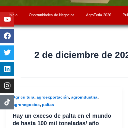
Youtube
Facebook
Twitter
Linkedin
Instagram
Inicio
Oportunidades de Negocios
AgroFeria 2026
Pub
2 de diciembre de 20
,
,
,
Agricultura
agroexportación
agroindustria
,
agronegocios
paltas
Hay un exceso de palta en el mundo
de hasta 100 mil toneladas/ año