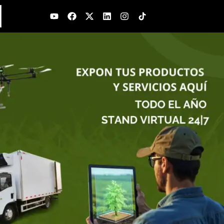
Youtube
Facebook
X-
Linkedin
Instagram
twitter