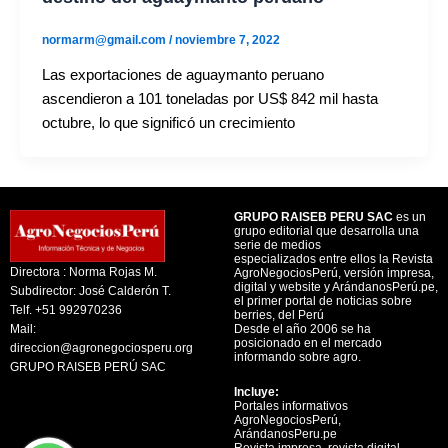
normarm@gmail.com
/
noviembre 7, 2022
Las exportaciones de aguaymanto peruano
ascendieron a 101 toneladas por US$ 842 mil hasta
octubre, lo que significó un crecimiento
GRUPO RAISEB PERU SAC
es un
grupo editorial que desarrolla una
serie de medios
especializados entre ellos la Revista
Directora : Norma Rojas M.
AgroNegociosPerú, versión impresa,
digital y website y ArándanosPerú.pe,
Subdirector: José Calderón T.
el primer portal de noticias sobre
Telf. +51 992970236
berries, del Perú
Mail:
Desde el año 2006 se ha
posicionado en el mercado
direccion@agronegociosperu.org
informando sobre agro.
GRUPO RAISEB PERÚ SAC
Incluye:
Portales informativos
AgroNegociosPerú,
ArándanosPeru.pe
Revista impresa, revista digital