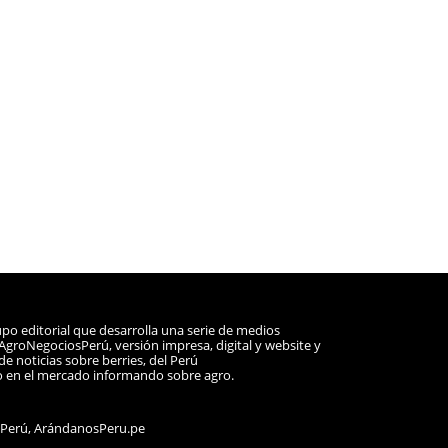
po editorial que desarrolla una serie de medios
a AgroNegociosPerú, versión impresa, digital y website y
e noticias sobre berries, del Perú
o en el mercado informando sobre agro.
sPerú, ArándanosPeru.pe