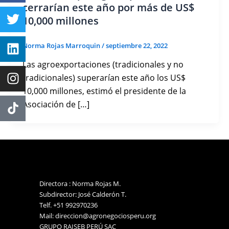
cerrarían este año por más de US$
10,000 millones
Norma Rojas Marroquin
/
septiembre 22, 2022
Las agroexportaciones (tradicionales y no
tradicionales) superarían este año los US$
10,000 millones, estimó el presidente de la
Asociación de […]
Directora : Norma Rojas M.
Subdirector: José Calderón T.
Telf. +51 992970236
Mail: direccion@agronegociosperu.org
GRUPO RAISEB PERÚ SAC