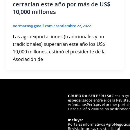
cerrarían este año por más de US$
10,000 millones
normarm@gmail.com
/
septiembre 22, 2022
Las agroexportaciones (tradicionales y no
tradicionales) superarían este año los US$
10,000 millones, estimó el presidente de la
Asociación de
GRUPO RAISEB PERU SAC
es un gru
especializados entre ellos la Revist
ArándanosPerú.pe, el primer portal d
Desde el año 2006 se ha posicionad
Incluye:
Portales informativos AgroNegocio
Revista impresa, revista digital