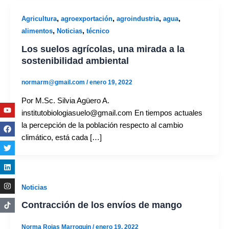
,
,
,
,
Agricultura
agroexportación
agroindustria
agua
,
,
alimentos
Noticias
técnico
Los suelos agrícolas, una mirada a la
sostenibilidad ambiental
normarm@gmail.com
/
enero 19, 2022
Por M.Sc. Silvia Agüero A.
Youtube
Facebook
Twitter
Linkedin
Instagram
institutobiologiasuelo@gmail.com En tiempos actuales
la percepción de la población respecto al cambio
climático, está cada […]
Noticias
Contracción de los envíos de mango
Norma Rojas Marroquin
/
enero 19, 2022