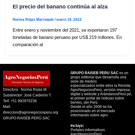
El precio del banano continúa al alza
Norma Rojas Marroquin
/
enero 19, 2022
Entre enero y noviembre del 2021, se exportaron 197
toneladas de banano peruano por US$ 219 millones. En
comparación al
GRUPO RAISEB PERU SAC
es un
grupo editorial que desarrolla una
serie de medios
especializados entre ellos la Revista
Directora : Norma Rojas M.
AgroNegociosPerú, versión impresa,
digital y website y ArándanosPerú.pe,
Subdirector: José Calderón T.
el primer portal de noticias sobre
Telf. +51 992970236
berries, del Perú
Mail:
Desde el año 2006 se ha
posicionado en el mercado
direccion@agronegociosperu.org
informando sobre agro.
GRUPO RAISEB PERÚ SAC
Incluye:
Portales informativos
AgroNegociosPerú,