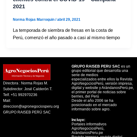
2021
Norma Rojas Marroquin
/
abril 29, 2021
La temporada de siembra de fresas en la costa de
Perú, comenzó el año pasado a casi al mismo tiempo
GRUPO RAISEB PERU SAC
es un
grupo editorial que desarrolla una
serie de medios
especializados entre ellos la Revista
Directora : Norma Rojas M.
AgroNegociosPerú, versión impresa,
digital y website y ArándanosPerú.pe,
Subdirector: José Calderón T.
el primer portal de noticias sobre
Telf. +51 992970236
berries, del Perú
Mail:
Desde el año 2006 se ha
posicionado en el mercado
direccion@agronegociosperu.org
informando sobre agro.
GRUPO RAISEB PERÚ SAC
Incluye:
Portales informativos
AgroNegociosPerú,
ArándanosPeru.pe
Revista impresa, revista digital