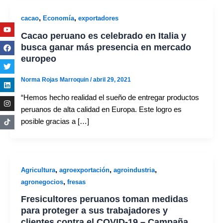
,
,
cacao
Economía
exportadores
Youtube
Facebook
Twitter
Linkedin
Instagram
Cacao peruano es celebrado en Italia y
busca ganar más presencia en mercado
europeo
Norma Rojas Marroquin
/
abril 29, 2021
“Hemos hecho realidad el sueño de entregar productos
peruanos de alta calidad en Europa. Este logro es
posible gracias a […]
,
,
,
Agricultura
agroexportación
agroindustria
,
agronegocios
fresas
Fresicultores peruanos toman medidas
para proteger a sus trabajadores y
clientes contra el COVID-19 – Campaña