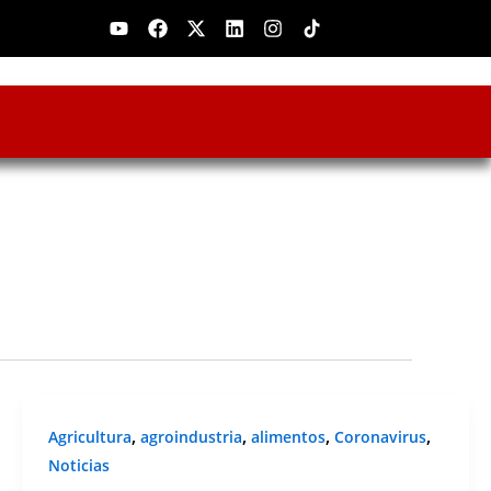
Youtube
Facebook
X-
Linkedin
Instagram
twitter
,
,
,
,
Agricultura
agroindustria
alimentos
Coronavirus
Noticias