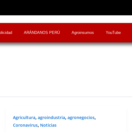
licidad
ARÁNDANOS PERÚ
Agroinsumos
YouTube
,
,
,
Agricultura
agroindustria
agronegocios
,
Coronavirus
Noticias