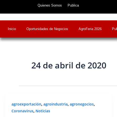
Skip
Quienes Somos
Publica
to
content
Inicio
Oportunidades de Negocios
AgroFeria 2026
Pub
24 de abril de 2020
,
,
,
agroexportación
agroindustria
agronegocios
,
Coronavirus
Noticias