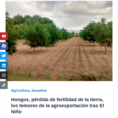
Youtube
Facebook
Twitter
Linkedin
Instagram
,
Agricultura
desastres
Hongos, pérdida de fertilidad de la tierra,
los temores de la agroexportación tras El
Niño