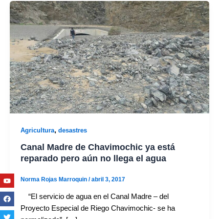
,
Agricultura
desastres
Canal Madre de Chavimochic ya está
reparado pero aún no llega el agua
Youtube
Facebook
Twitter
Linkedin
Instagram
Norma Rojas Marroquin
/
abril 3, 2017
“El servicio de agua en el Canal Madre – del
Proyecto Especial de Riego Chavimochic- se ha