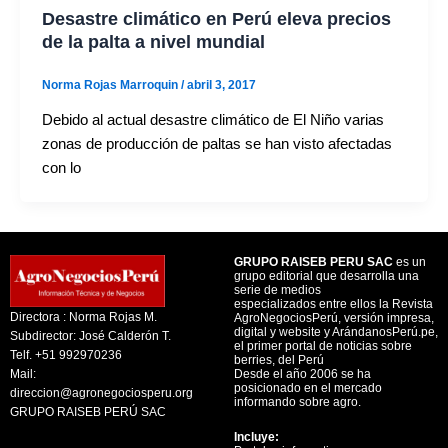
Desastre climático en Perú eleva precios
de la palta a nivel mundial
Norma Rojas Marroquin
/
abril 3, 2017
Debido al actual desastre climático de El Niño varias
zonas de producción de paltas se han visto afectadas
con lo
GRUPO RAISEB PERU SAC
es un
grupo editorial que desarrolla una
serie de medios
especializados entre ellos la Revista
Directora : Norma Rojas M.
AgroNegociosPerú, versión impresa,
digital y website y ArándanosPerú.pe,
Subdirector: José Calderón T.
el primer portal de noticias sobre
Telf. +51 992970236
berries, del Perú
Mail:
Desde el año 2006 se ha
posicionado en el mercado
direccion@agronegociosperu.org
informando sobre agro.
GRUPO RAISEB PERÚ SAC
Incluye: