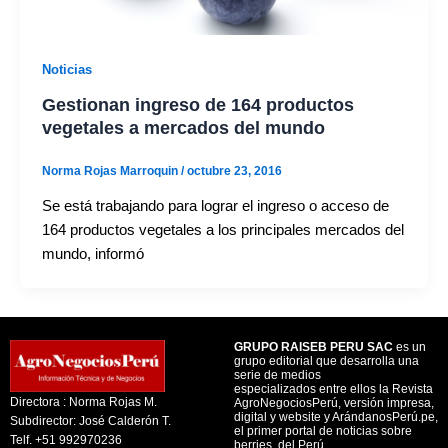
Noticias
Gestionan ingreso de 164 productos
vegetales a mercados del mundo
Norma Rojas Marroquin
/
octubre 23, 2016
Se está trabajando para lograr el ingreso o acceso de
164 productos vegetales a los principales mercados del
mundo, informó
GRUPO RAISEB PERU SAC
es un
grupo editorial que desarrolla una
serie de medios
especializados entre ellos la Revista
Directora : Norma Rojas M.
AgroNegociosPerú, versión impresa,
digital y website y ArándanosPerú.pe,
Subdirector: José Calderón T.
el primer portal de noticias sobre
Telf. +51 992970236
berries, del Perú