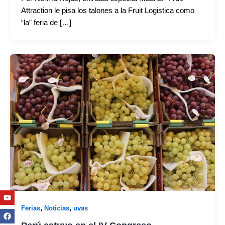
Attraction le pisa los talones a la Fruit Logistica como
“la” feria de […]
Youtube
Facebook
Twitter
Linkedin
Instagram
,
,
Ferias
Noticias
uvas