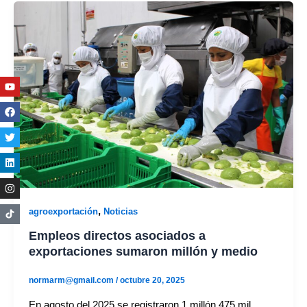
Youtube
Facebook
Twitter
Linkedin
Instagram
,
agroexportación
Noticias
Empleos directos asociados a
exportaciones sumaron millón y medio
normarm@gmail.com
/
octubre 20, 2025
En agosto del 2025 se registraron 1 millón 475 mil