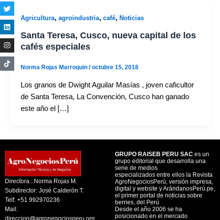
,
,
,
Agricultura
agroindustria
café
Noticias
Santa Teresa, Cusco, nueva capital de los
cafés especiales
Norma Rojas Marroquin
/
octubre 15, 2018
Los granos de Dwight Aguilar Masías , joven caficultor
de Santa Teresa, La Convención, Cusco han ganado
este año el […]
GRUPO RAISEB PERU SAC
es un
grupo editorial que desarrolla una
serie de medios
especializados entre ellos la Revista
Directora : Norma Rojas M.
AgroNegociosPerú, versión impresa,
digital y website y ArándanosPerú.pe,
Subdirector: José Calderón T.
el primer portal de noticias sobre
Telf. +51 992970236
berries, del Perú
Mail:
Desde el año 2006 se ha
posicionado en el mercado
direccion@agronegociosperu.org