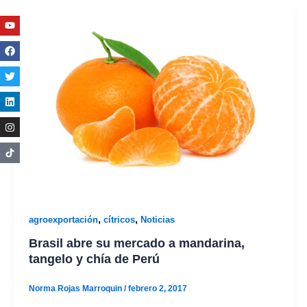
Youtube
Facebook
Twitter
Linkedin
Instagram
,
,
agroexportación
cítricos
Noticias
Brasil abre su mercado a mandarina,
tangelo y chía de Perú
Norma Rojas Marroquin
/
febrero 2, 2017