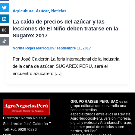
,
,
Agricultura
Azúcar
Noticias
La caída de precios del azúcar y las
lecciones de El Niño deben tratarse en la
Sugarex 2017
Norma Rojas Marroquin
/
septiembre 11, 2017
Por José Calderón La feria internacional de la industria
de la caña de azúcar, SUGAREX PERU, será el
encuentro azucarero […]
GRUPO RAISEB PERU SAC
es un
grupo editorial que desarrolla una
serie de medios
especializados entre ellos la Revista
Directora : Norma Rojas M.
AgroNegociosPerú, versión impresa,
digital y website y ArándanosPerú.pe,
Subdirector: José Calderón T.
el primer portal de noticias sobre
Telf. +51 992970236
berries, del Perú