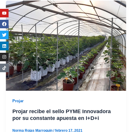
Youtube
Facebook
Twitter
Linkedin
Instagram
Projar
Projar recibe el sello PYME Innovadora
por su constante apuesta en I+D+i
Norma Rojas Marroquin
/
febrero 17, 2021