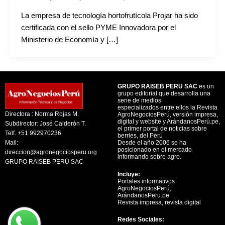
La empresa de tecnología hortofrutícola Projar ha sido
certificada con el sello PYME Innovadora por el
Ministerio de Economía y […]
GRUPO RAISEB PERU SAC
es un
grupo editorial que desarrolla una
serie de medios
especializados entre ellos la Revista
Directora : Norma Rojas M.
AgroNegociosPerú, versión impresa,
digital y website y ArándanosPerú.pe,
Subdirector: José Calderón T.
el primer portal de noticias sobre
Telf. +51 992970236
berries, del Perú
Mail:
Desde el año 2006 se ha
posicionado en el mercado
direccion@agronegociosperu.org
informando sobre agro.
GRUPO RAISEB PERÚ SAC
Incluye:
Portales informativos
AgroNegociosPerú,
ArándanosPeru.pe
Revista impresa, revista digital
Redes Sociales: